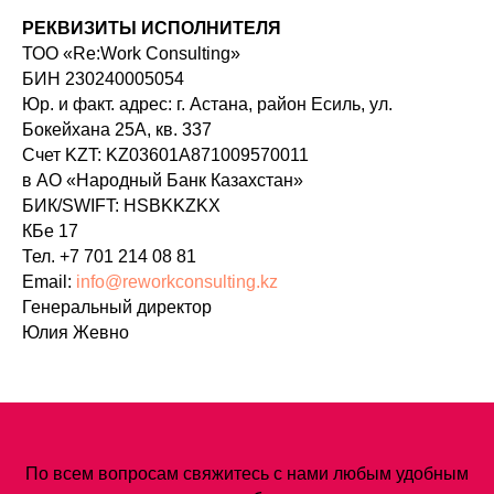
РЕКВИЗИТЫ ИСПОЛНИТЕЛЯ
ТОО «Re:Work Consulting»
БИН 230240005054
Юр. и факт. адрес: г. Астана, район Есиль, ул.
Бокейхана 25А, кв. 337
Счет KZT: KZ03601A871009570011
в АО «Народный Банк Казахстан»
БИК/SWIFT: HSBKKZKX
КБе 17
Тел. +7 701 214 08 81
Email:
info@reworkconsulting.kz
Генеральный директор
Юлия Жевно
По всем вопросам свяжитесь с нами любым удобным